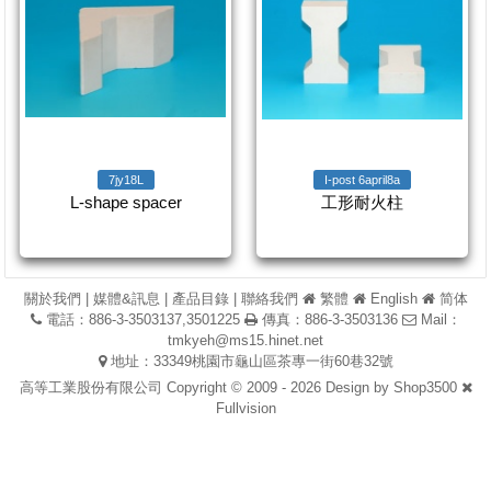
7jy18L
I-post 6april8a
L-shape spacer
工形耐火柱
關於我們
|
媒體&訊息
|
產品目錄
|
聯絡我們
繁體
English
简体
電話：886-3-3503137,3501225
傳真：886-3-3503136
Mail：
tmkyeh@ms15.hinet.net
地址：33349桃園市龜山區茶專一街60巷32號
高等工業股份有限公司 Copyright © 2009 - 2026 Design by
Shop3500
Fullvision