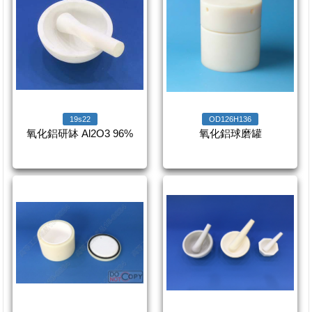
19s22
OD126H136
氧化鋁研缽 Al2O3 96%
氧化鋁球磨罐