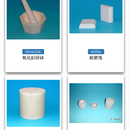
16mar12aL
4n25aL
氧化鋁研缽
耐磨塊