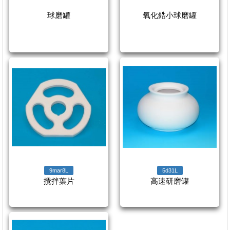
球磨罐
氧化鋯小球磨罐
9mar8L
5d31L
攪拌葉片
高速研磨罐