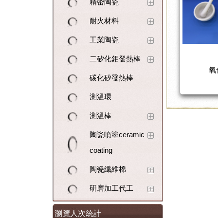
精密陶瓷
耐火材料
工業陶瓷
二矽化鉬發熱棒
氧
碳化矽發熱棒
測溫環
測溫棒
陶瓷噴塗ceramic
coating
陶瓷纖維棉
研磨加工代工
瀏覽人次統計