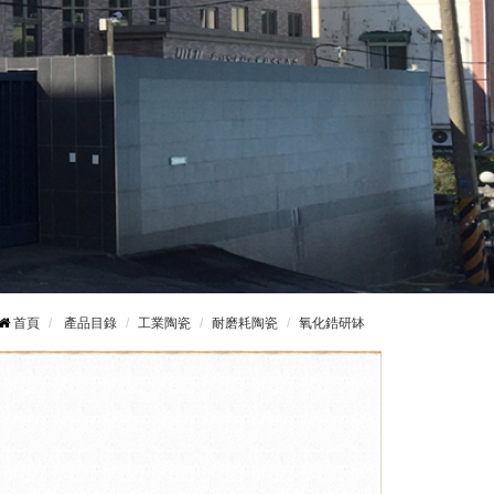
首頁
產品目錄
工業陶瓷
耐磨耗陶瓷
氧化鋯研缽