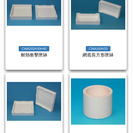
CWA202H30H40
CWA160H33
耐熱衝擊匣缽
網底長方形匣缽