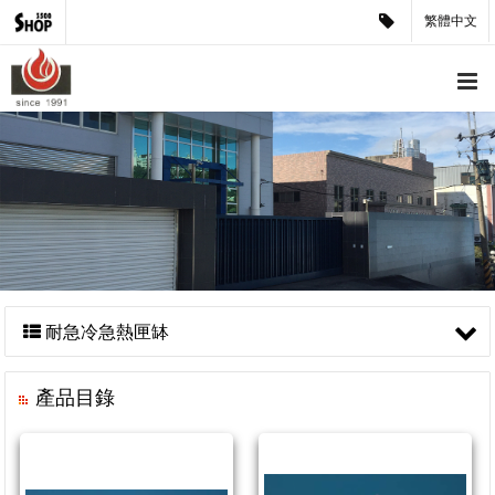
繁體中文
耐急冷急熱匣缽
產品目錄