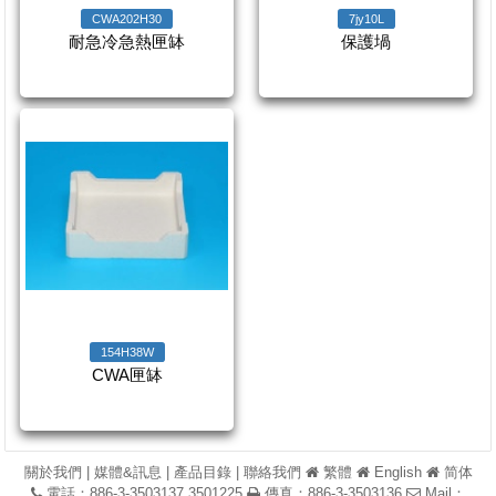
CWA202H30
7jy10L
耐急冷急熱匣缽
保護堝
154H38W
CWA匣缽
關於我們
|
媒體&訊息
|
產品目錄
|
聯絡我們
繁體
English
简体
電話：886-3-3503137,3501225
傳真：886-3-3503136
Mail：