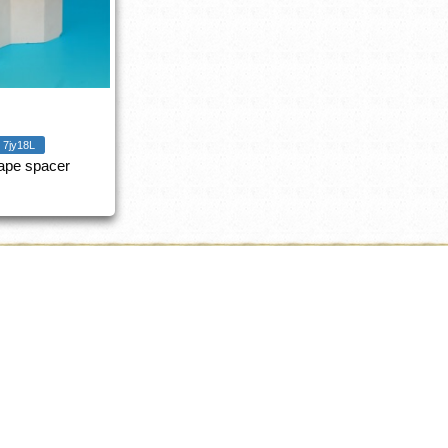
7jy18L
ape spacer