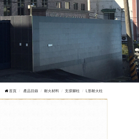
首頁
產品目錄
耐火材料
支撐腳柱
L形耐火柱