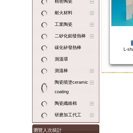
精密陶瓷
耐火材料
工業陶瓷
二矽化鉬發熱棒
碳化矽發熱棒
L-sh
測溫環
測溫棒
陶瓷噴塗ceramic
coating
陶瓷纖維棉
研磨加工代工
瀏覽人次統計