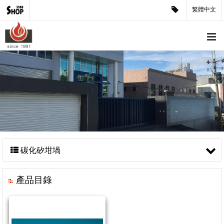
繁體中文
碳化矽坩堝
產品目錄