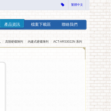
繁體中文
產品資訊
檔案下載區
聯絡我們
訊
高階硬碟陣列
內建式硬碟陣列
ACT-ARS3022N 系列