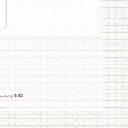
：avangel5193
ion