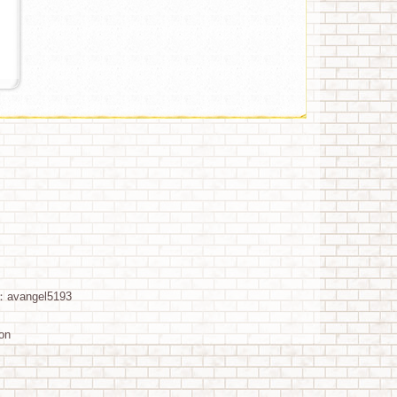
：avangel5193
ion