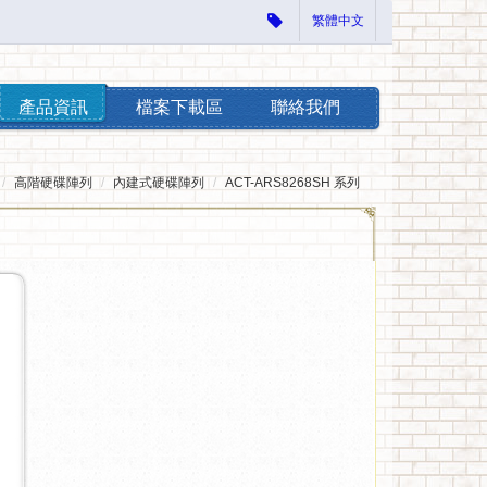
繁體中文
產品資訊
檔案下載區
聯絡我們
高階硬碟陣列
內建式硬碟陣列
ACT-ARS8268SH 系列