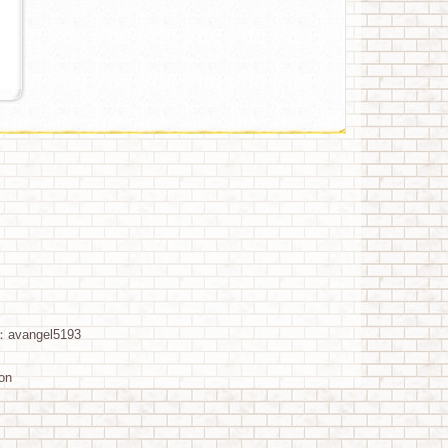
：avangel5193
ion