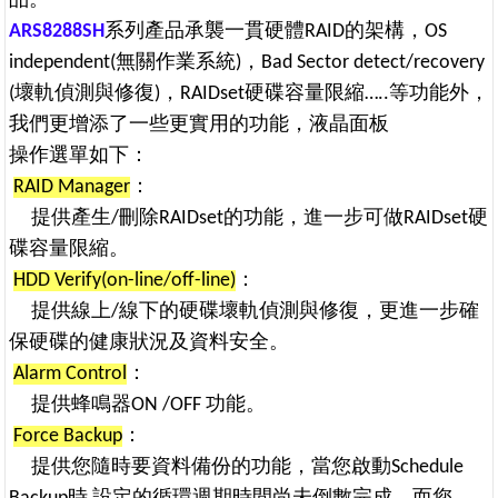
品。
ARS8288SH
系列產品承襲一貫硬體RAID的架構，OS
independent(無關作業系統)，Bad Sector detect/recovery
(壞軌偵測與修復)，RAIDset硬碟容量限縮…..等功能外，
我們更增添了一些更實用的功能，液晶面板
操作選單如下：
RAID Manager
：
提供產生/刪除RAIDset的功能，進一步可做RAIDset硬
碟容
量限縮。
HDD Verify(on-line/off-line)
：
提供線上/線下的硬碟壞軌偵測與修復，更進一步
確
保硬碟的健康狀況及資料安全。
Alarm Control
：
提供蜂鳴器ON /OFF 功能。
Force Backup
：
提供您隨時要資料備份的功能，當您啟動Schedule