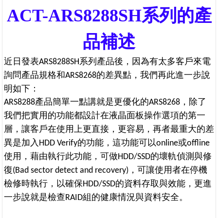
ACT-ARS8288SH
系列的產
品補述
近日發表ARS8288SH系列產品後，因為有太多客戶來電
我們再此進一步說
詢問產品規格和ARS8268的差異點，
明如下：
ARS8288
產品簡單一點講就是更優化的ARS8268，除了
我們把實用的功能都設計在液晶面板操作選項的第一
層，讓客戶在使用上更直接，更容易，再者最重大的差
異是加入HDD Verify的功能，
這功能可以online或offline
使用，藉由執行
此功能，可做HDD/SSD的壞軌偵測與修
復(Bad sector detect and recovery)，
可讓使用者在停機
檢修時執行，以確保HDD/SSD的資料存取與效能，更進
一步說就是檢查RAID組的健康情況與資料安全。