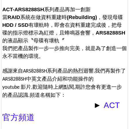
ACT-ARS8288SH系列產品再加一創新
當RAID系統在做資料重建時(Rebuilding)，發現母碟
HDD / SSD有壞軌時，即會在資料重建完成後，把母
碟的指示燈標示為
紅燈，且蜂鳴器會響，ARS8288SH
的液晶顯示〝母碟有壞軌〞
我們把產品製作一步一步推向完美，就是為了創造一個
永不當機的環境。
感謝來自
系列產品的熱烈迴響
我們再製作了
ARS8288SH
,
中英文產品介紹和功能操作的
A
RS8288SH
影片,
歡迎隨時上網點閱
期許您會有更進一步
youtube
,
的產品認識
頻道名稱如下：
.
►
ACT
官方頻道