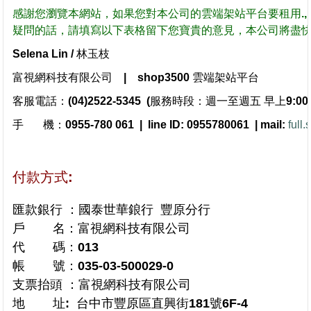
感謝您瀏覽本網站，如果您對本公司的雲端架站平台要租用.,
疑問的話，
請填寫以下表格留下您寶貴的意見，本公司將盡
Selena Lin / 林玉枝
富視網科技有限公司 | shop3500 雲端架站平台
客服電話：(04)2522-5345 (服務時段：週一至週五 早上9:00 至
手 機：0955-780 061 | line ID: 0955780061 | mail:
full
付款方式:
匯款銀行 ：國泰世華鋃行 豐原分行
戶 名：富視網科技有限公司
代 碼：013
帳 號：035-03-500029-0
支票抬頭 ：富視網科技有限公司
地 址: 台中市豐原區直興街181號6F-4