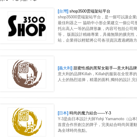
[台灣]
shop3500雲端架站平台
shop35000雲端架站平台 , 是一個可以
最佳利器之一 協助中小形企業建立一個公司
托出高人一等的品牌形象，內容可包括公司
等， 版面設計精緻專業，具備無限的擴充性
站，企業得以輕鬆將公司各項資訊透過網路
[義大利]
甜蜜性感的黑幫女殺手—意大利品牌Kil
意大利的品牌Killah，Killah的服裝在
人士的熱烈追捧，精選的面料,獨特的設計,
[日本]
時尚的魔力結合——Y-3
Y-3是由日本設計大師Yohji Yamamoto（山
首度合作所創立的牌子，完美結合時尚與運
為全球時尚焦點。