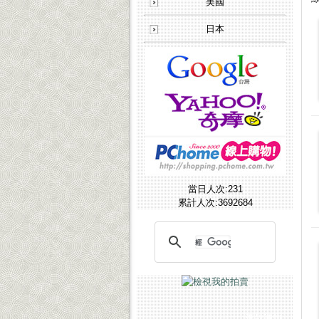
美國
[客戶見證]
煥采企業-藝人潘慧如愛好見證
[客戶見證]
CCK SHOP軍用禮品-媒體報導
日本
當日人次:231
累計人次:3692684
匯款通知