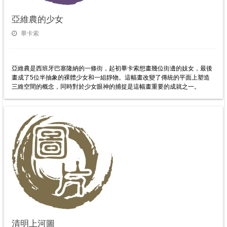
亞維農的少女
畢卡索
亞維農是西班牙巴塞隆納的一條街，起初畢卡索想畫幾位街邊的妓女，最後
畫成了5位半抽象的裸體少女和一組靜物。這幅畫改變了傳統的平面上塑造
三維空間的概念，同時對於少女眼神的捕捉是這幅畫重要的成就之一。
清明上河圖