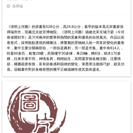
張擇端
《清明上河圖》的原畫長528公分，高24.8公分，最早的版本爲北宋畫家張
擇端所作，現藏北京故宮博物院。《清明上河圖》描繪北宋京城汴梁（今河
南省開封市）及汴河兩岸的繁華和熱鬧的景象和優美的自然風光。作品以長
卷形式，採用散點透視的構圖法，將繁雜的景物納入統一而富於變化的畫卷
中，畫中主要分開兩部份，一部份是農村，另一部是市集。畫中有814人，
牲畜60多匹，船隻28艘，房屋樓宇30多棟，車20輛，轎8頂，樹木170多
棵，往來衣著不同，神情各異，栩栩如生，其間還穿插各種活動，注重情
節，構圖疏密有致，富有節奏感和韻律的變化，筆墨章法都很巧妙，頗見功
底。這幅畫作對於各種形態的幾乎正確描繪性使其負有盛名。