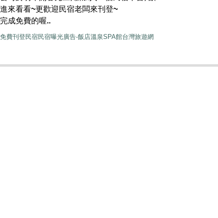
進來看看~更歡迎民宿老闆來刊登~
完成免費的喔..