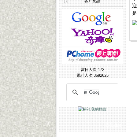
客戶見證
[客戶見證]
煥采企業-藝人潘慧如愛好見證
迎
[客戶見證]
CCK SHOP軍用禮品-媒體報導
是
當日人次:172
累計人次:3692625
匯款通知