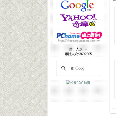
[客戶見證]
CCK SHOP軍用禮品-媒體報導
當日人次:52
累計人次:3692505
匯款通知