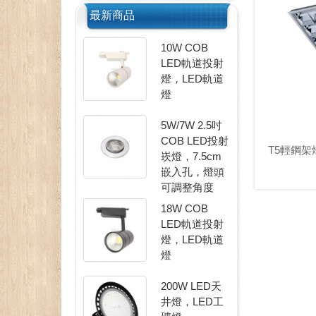
最新商品
10W COB
LED軌道投射
燈，LED軌道
燈
5W/7W 2.5吋
COB LED投射
T5輕鋼架燈
崁燈，7.5cm
嵌入孔，燈頭
可調整角度
18W COB
LED軌道投射
燈，LED軌道
燈
200W LED天
井燈，LED工