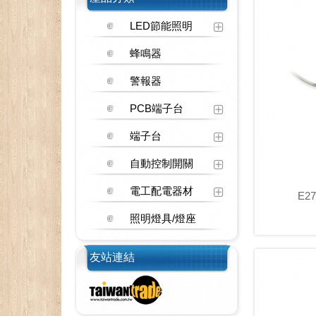
LED節能照明
蜂鳴器
警報器
PCB端子台
端子台
自動控制開關
電工配電器材
E2
照明燈具/燈座
友站連結