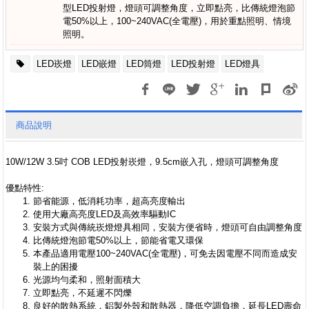
型LED投射燈，燈頭可調整角度，立即點亮，比傳統燈泡節
電50%以上，100~240VAC(全電壓)，用於重點照明、情境
照明。
LED崁燈
LED嵌燈
LED筒燈
LED投射燈
LED燈具
商品說明
10W/12W 3.5吋 COB LED投射崁燈，9.5cm嵌入孔，燈頭可調整角度
優點特性:
節省能源，低消耗功率，超高亮度輸出
使用大廠高亮度LED及高效率驅動IC
安裝方式與傳統崁燈燈具相同，安裝方便省時，燈頭可自由調整角度
比傳統燈泡節電50%以上，節能省電又環保
本產品適用電壓100~240VAC(全電壓)，可免去因電壓不同而造成安
裝上的困擾
光源均勻柔和，照射面積大
立即點亮，不延遲不閃爍
良好的散熱系統，鋁製外殼和散熱器，降低空調負擔，延長LED壽命