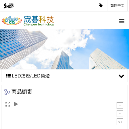
繁體中文
LED崁燈/LED筒燈
商品櫥窗