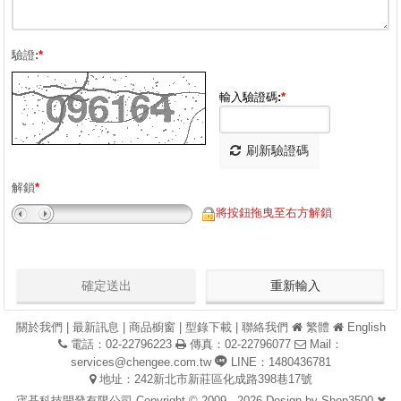
驗證:
*
輸入驗證碼:
*
刷新驗證碼
解鎖
*
將按鈕拖曳至右方解鎖
關於我們
|
最新訊息
|
商品櫥窗
|
型錄下載
|
聯絡我們
繁體
English
電話：02-22796223
傳真：02-22796077
Mail：
services@chengee.com.tw
LINE：1480436781
地址：242新北市新莊區化成路398巷17號
宬碁科技開發有限公司 Copyright © 2009 - 2026 Design by
Shop3500