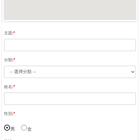
主題:
*
分類:
*
姓名:
*
性別:
*
男
女