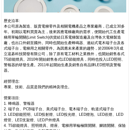
歷史沿革:
本公司原為製造、販賣電梯零件及相關電機產品之專業廠商，已成立30多
年。初期以電料買賣為主，後來因應電梯廠商的需求，便開始代工生產電
梯用單輪開關(Limit Switch)供貨給日系電梯製造廠及台灣各大電梯製造
廠，也出口外銷至國外。同時也開始生產蜂鳴器、連結式電木端子台及各
式端子台，電梯用之相關零件。為因應未來產業的趨勢，於2006年3月成
立宬碁科技開發有限公司，除了原有電工材料之業務外，也開始銷售各式
T5節能燈具。2010年開始銷售各式LED節能燈具，同時也投入LED照明、
警報器的研發生產。2011年起開始生產及銷售自有品牌LED照明及警報
器。
經營理念:
專業、技術、品質是我們的精神及理念。
營業項目:
1. 蜂鳴器、警報器
2. 端子台、PCB端子台、美式端子台、電木端子台、軌道式端子台
3. LED節能照明、LED投射燈、LED投光燈、LED燈泡、LED崁燈、LED
燈管、LED支架燈、LED戶外燈具
4. T5節能燈具、照明燈具、燈座、電梯用單輪極限開關、腳踏開關、保險