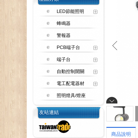
LED節能照明
蜂鳴器
警報器
PCB端子台
端子台
自動控制開關
電工配電器材
照明燈具/燈座
友站連結
商品說明