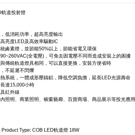
LED軌道投射燈
源，低消耗功率，超高亮度輸出
高亮度LED及高效率驅動IC
統鹵素燈，並節能50%以上，節能省電又環保
90~260VAC(全電壓)，可免去因電壓不同而造成安裝上的困擾
式與傳統軌道燈具相同，可以直接更換，安裝方便省時
亮，不延遲不閃爍
熱系統，一體成形壓鑄鋁，降低空調負擔，延長LED光源壽命
長達15,000小時
線及紅外線
室內照明、商業照明、櫥窗藝廊、百貨商場、商品展示等投光應
roduct Type: COB LED軌道燈 18W