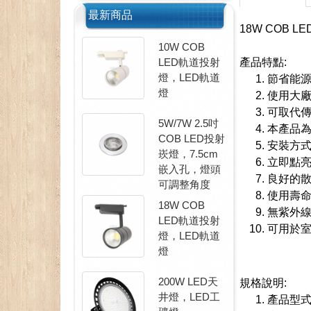
最新商品
18W COB 
10W COB
LED軌道投射
產品特點:
燈，LED軌道
節省能
燈
使用大廠
可取代傳
5W/7W 2.5吋
本產品為
COB LED投射
安裝方
崁燈，7.5cm
立即點
嵌入孔，燈頭
良好的散
可調整角度
使用壽命
18W COB
無紫外
LED軌道投射
可用於
燈，LED軌道
燈
200W LED天
規格說明:
井燈，LED工
產品型式 P