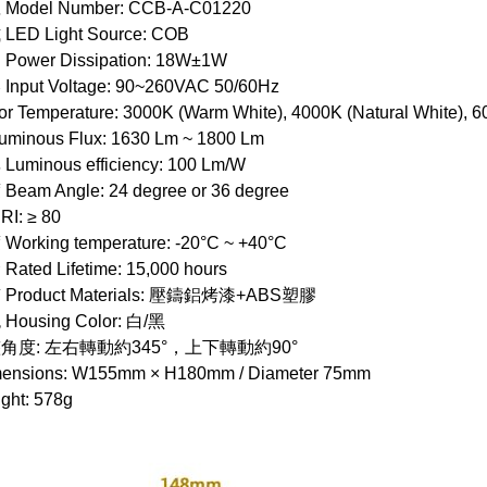
odel Number: CCB-A-C01220
ED Light Source: COB
ower Dissipation: 18W±1W
put Voltage: 90~260VAC 50/60Hz
 Temperature: 3000K (Warm White), 4000K (Natural White), 60
inous Flux: 1630 Lm ~ 1800 Lm
minous efficiency: 100 Lm/W
am Angle: 24 degree or 36 degree
I: ≥ 80
rking temperature: -20°C ~ +40°C
ted Lifetime: 15,000 hours
roduct Materials: 壓鑄鋁烤漆+ABS塑膠
ousing Color: 白/黑
角度: 左右轉動約345°，上下轉動約90°
nsions: W155mm × H180mm / Diameter 75mm
ht: 578g