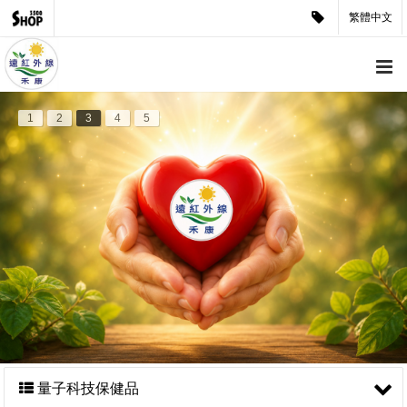
繁體中文
1
2
3
4
5
量子科技保健品