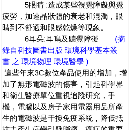
5眼睛 :造成某些視覺障礙與覺
疲勞，加速晶狀體的衰老和混濁，眼
睛到不舒適和眼感乾燥等現象。
6耳朵:耳鳴及聽覺障礙
(摘
錄自科技圖書出版 環境科學基本叢
書 之 環境物理 環境醫學 )
這些年來3C數位產品使用的增加，增
加了無形電磁波的傷害，引起科學界
和衛生醫療單位重視追蹤研究，手
機，電腦以及房子家用電器用品所產
生的電磁波是干擾免疫系統，降低抵
抗力產生病變引發腦瘤，癌症的重要