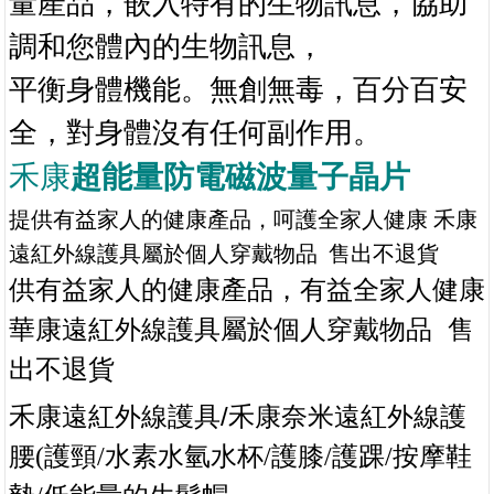
量產品，嵌入特有的生物訊息，協助
調和您體內的生物訊息，
平衡身體機能。無創無毒，百分百安
全，對身體沒有任何副作用。
禾康
超能量防電磁波量子
晶片
提供有益家人的健康產品，
呵護全家人健康 禾康
遠紅外線護具屬於個人穿戴物品 售出不退貨
供有益家人的健康產品，有益全家人健康
華
康遠紅外線護具屬於個人穿戴物品
售
出不退貨
/禾
禾康遠紅外線護具
康奈米遠紅外線護
水素水氫水杯
腰
(
護頸
/
/
護膝
/
護踝
/
按摩鞋