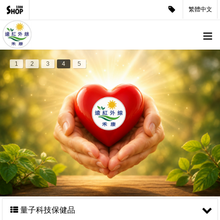
繁體中文
1
2
3
4
5
量子科技保健品