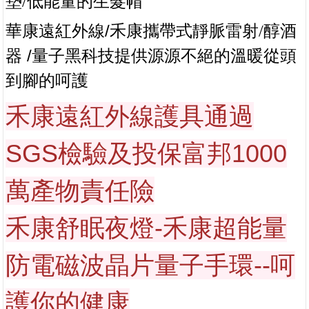
墊
/
低能量的生髮帽
/禾康攜帶式靜脈雷射
華康遠紅外線
/
醇酒
/量子黑科技
器
提供源源不絕的溫暖從頭
到腳的呵護
禾康遠紅外線護具通過
SGS檢驗及投保富邦1000
萬產物責任險
禾康舒眠夜燈-禾康超能量
防電磁波晶片量子手環--呵
護你的健康