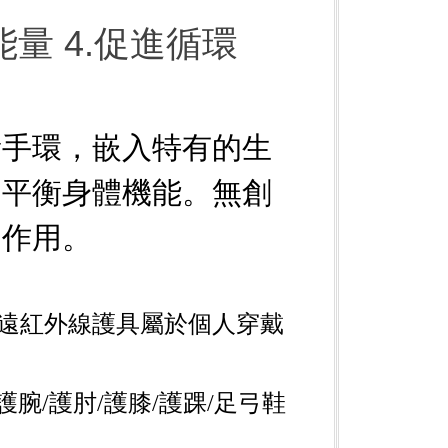
能量 4.促進循環
量手環，嵌入特有的生
，平衡身體機能。無創
副作用。
遠紅外線護具屬於個人穿戴
護腕
/
護肘
/
護膝
/
護踝
/
足弓鞋