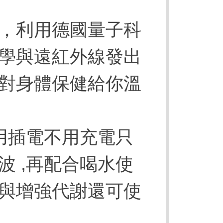
，利用德國量子科
學與遠紅外線發出
對身體保健給你溫
用插電不用充電只
 ,再配合喝水使
與增強代謝還可使