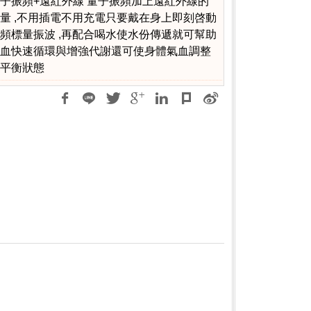
子振頻+遠紅外線 量子振頻加上遠紅外線的
量 ,不用插電不用充電只要戴在身上即刻啓動
頻標量振波 ,再配合喝水使水份傳遞就可幫助
血快速循環與增強代謝還可使身體氣血調整
平衡狀態