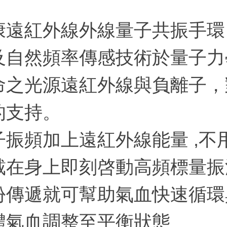
康遠紅外線外線量子共振手環
及自然頻率傳感技術於量子力
命之光源遠紅外線與負離子，
的支持。
子振頻加上遠紅外線能量 ,不
戴在身上即刻啓動高頻標量振波
份傳遞就可幫助氣血快速循環
體氣血調整至平衡狀態