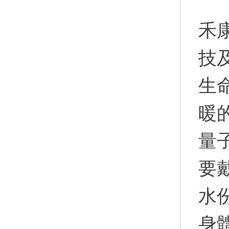
禾
技
生
暖
量
要
水
身