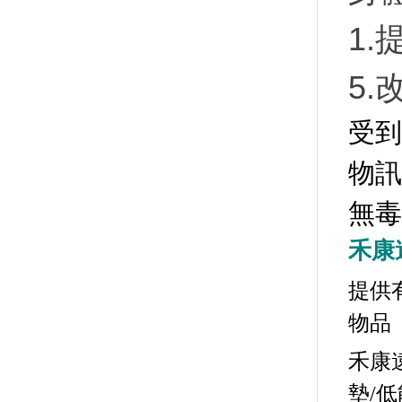
1.
5.
受到
物訊
無毒
禾康
提供
物品
禾康
墊
/
低