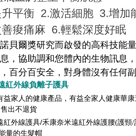
提升平衡 2.激活細胞 3.增加
改善痠痛麻 6.輕鬆深度好眠
諾貝爾獎研究而啟發的高科技能
息，協助調和您體內的生物訊息
，百分百安全，對身體沒有任何
遠紅外線負離子護具
華
有益家人的健康產品，有益全家人健康
康
售出不退貨
/禾
遠紅外線護具
康奈米遠紅外線護腰
(
護頸
/
能量的生髮帽