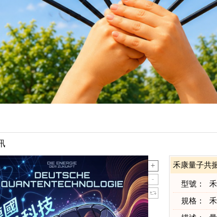
訊
禾康量子共
型號：
禾
規格：
禾