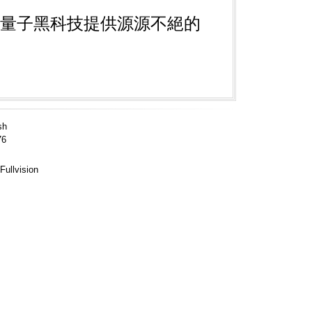
/量子黑科技
提供源源不絕的
sh
76
Fullvision