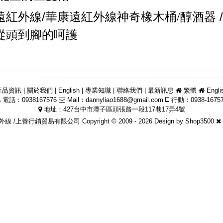
/華康
遠紅外線
遠紅外線神奇橡木桶
/
醇酒器
從頭到腳的呵護
產品資訊
|
關於我們
|
English
|
專業知識
|
聯絡我們
|
最新訊息
繁體
Engli
電話：0938167576
Mail：
dannyliao1688@gmail.com
行動：0938-1675
地址：427台中市潭子區頭張路一段117巷17弄4號
 /上善行銷貿易有限公司 Copyright © 2009 - 2026 Design by
Shop3500