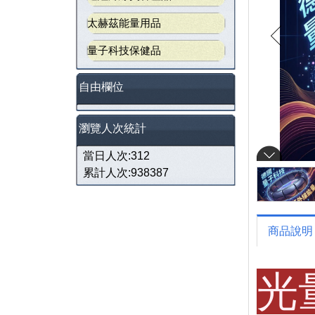
太赫茲能量用品
量子科技保健品
自由欄位
瀏覽人次統計
當日人次:312
累計人次:938387
商品說明
光