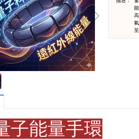
描述：
量
能
高
氣
至
量子能量手環