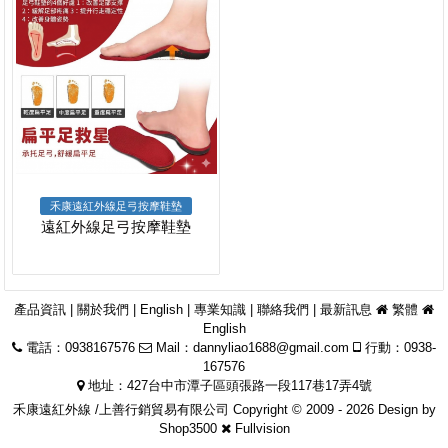
禾康遠紅外線足弓按摩鞋墊
遠紅外線足弓按摩鞋墊
產品資訊
|
關於我們
|
English
|
專業知識
|
聯絡我們
|
最新訊息
繁體
English
電話：0938167576
Mail：
dannyliao1688@gmail.com
行動：0938-
167576
地址：427台中市潭子區頭張路一段117巷17弄4號
禾康遠紅外線 /上善行銷貿易有限公司 Copyright © 2009 - 2026 Design by
Shop3500
Fullvision