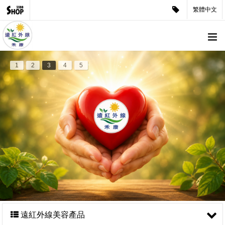
繁體中文
1
2
3
4
5
遠紅外線美容產品