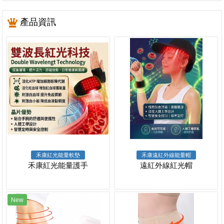
產品資訊
禾康紅光能量軟墊
禾康遠紅外線能量帽
禾康紅光能量護手
遠紅外線紅光帽
New