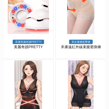
禾康美麗奇蹟PRETTY
美女瘦腰提臀褲
美麗奇蹟PRETTY
禾康遠紅外線束腹塑身褲