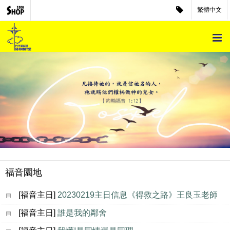
繁體中文
福音園地
[福音主日]
20230219主日信息《得救之路》王良玉老師
[福音主日]
誰是我的鄰舍