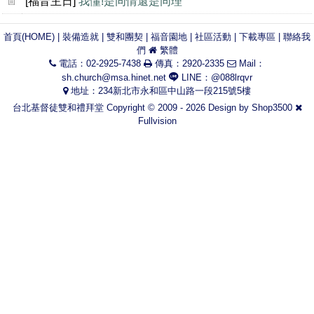
[福音主日]
我懂!是同情還是同理
首頁(HOME)
|
裝備造就
|
雙和團契
|
福音園地
|
社區活動
|
下載專區
|
聯絡我
們
繁體
電話：02-2925-7438
傳真：2920-2335
Mail：
sh.church@msa.hinet.net
LINE：@088lrqvr
地址：234新北市永和區中山路一段215號5樓
台北基督徒雙和禮拜堂 Copyright © 2009 - 2026 Design by
Shop3500
Fullvision