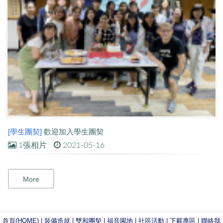
[學生團契]
歡迎加入學生團契
1張相片
2021-05-16
More
首頁(HOME)
|
裝備造就
|
雙和團契
|
福音園地
|
社區活動
|
下載專區
|
聯絡我