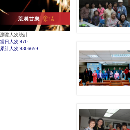
瀏覽人次統計
當日人次:470
累計人次:4306659