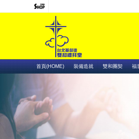
首頁(HOME)
裝備造就
雙和團契
福