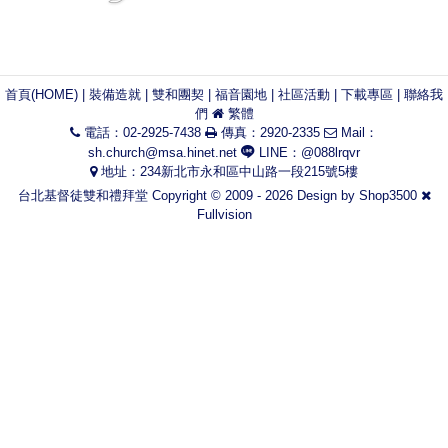
首頁(HOME)
|
裝備造就
|
雙和團契
|
福音園地
|
社區活動
|
下載專區
|
聯絡我
們
繁體
電話：02-2925-7438
傳真：2920-2335
Mail：
sh.church@msa.hinet.net
LINE：@088lrqvr
地址：234新北市永和區中山路一段215號5樓
台北基督徒雙和禮拜堂 Copyright © 2009 - 2026 Design by
Shop3500
Fullvision