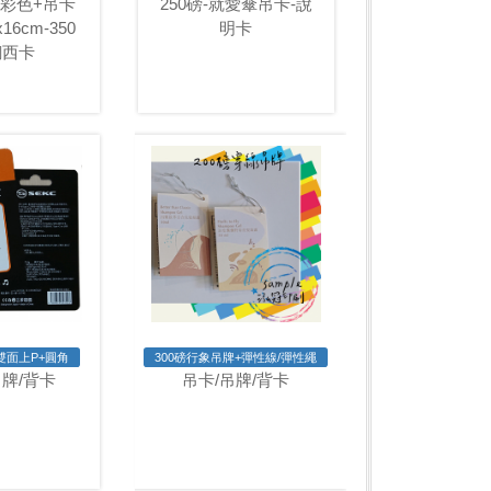
面彩色+吊卡
250磅-就愛傘吊卡-說
16cm-350
明卡
銅西卡
-雙面上P+圓角
300磅行象吊牌+彈性線/彈性繩
吊牌/背卡
吊卡/吊牌/背卡