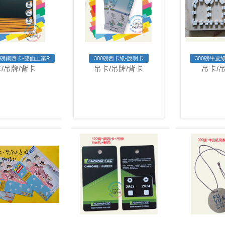
0磅銅西卡-雙面上霧P
300磅西卡紙-說明卡
300磅牛皮
/吊牌/背卡
吊卡/吊牌/背卡
吊卡/