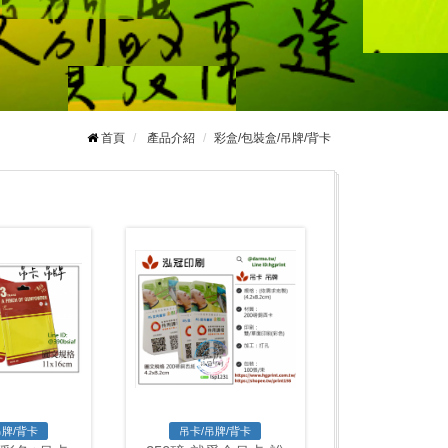
首頁
產品介紹
彩盒/包裝盒/吊牌/背卡
吊牌/背卡
吊卡/吊牌/背卡