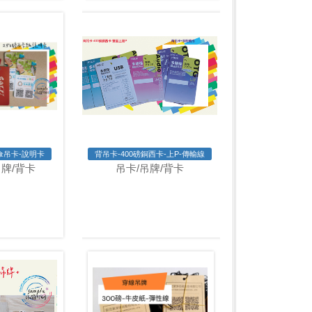
愛傘吊卡-說明卡
背吊卡-400磅銅西卡-上P-傳輸線
吊牌/背卡
吊卡/吊牌/背卡