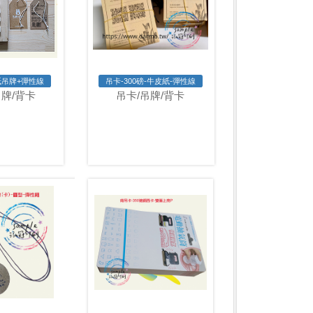
紙吊牌+彈性線
吊卡-300磅-牛皮紙-彈性線
吊牌/背卡
吊卡/吊牌/背卡