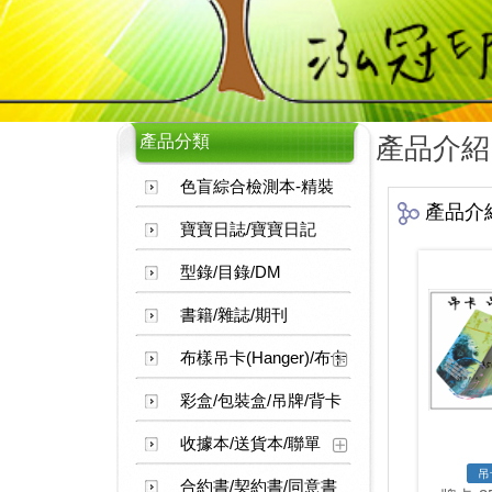
產品分類
產品介紹
色盲綜合檢測本-精裝
產品介
寶寶日誌/寶寶日記
型錄/目錄/DM
書籍/雜誌/期刊
布樣吊卡(Hanger)/布卡
彩盒/包裝盒/吊牌/背卡
收據本/送貨本/聯單
吊
合約書/契約書/同意書