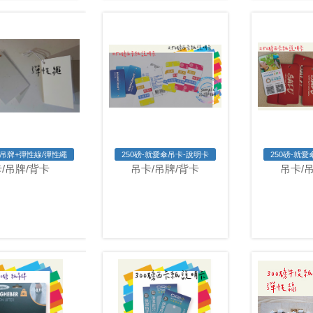
像吊牌+彈性線/彈性繩
250磅-就愛傘吊卡-說明卡
250磅-就
/吊牌/背卡
吊卡/吊牌/背卡
吊卡/