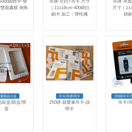
50磅銅西卡-雙
吊牌-空白+吊卡 尺寸
吊牌-單
-雙面霧膜 倒角
｜11x16cm-400磅白
尺寸｜11x
銅卡 加工：彈性繩
磅
開窗精品小盒
吊卡/吊牌/背卡
250磅吊卡
包裝盒/紙盒/滑
250磅-就愛傘吊卡-說
吊卡/
套
明卡