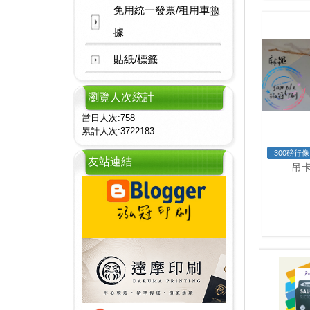
免用統一發票/租用車收
據
貼紙/標籤
瀏覽人次統計
當日人次:758
累計人次:3722183
300磅行
友站連結
吊卡