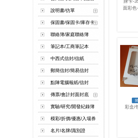
牌卡-3
面彩色
說明書/仿單
保固書/保固卡/庫存卡
聯絡簿/家庭聯絡簿
筆記本/工商筆記本
中西式信封/信紙
郵簡信封/簡易信封
點陣電腦報紙/信封
傳票/會計封面封底
實驗/研究/開發紀錄簿
彩盒/
模彩/折價/優惠/入場券
名片/名牌/識別證