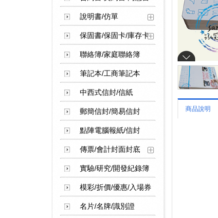
說明書/仿單
保固書/保固卡/庫存卡
聯絡簿/家庭聯絡簿
筆記本/工商筆記本
中西式信封/信紙
商品說明
郵簡信封/簡易信封
點陣電腦報紙/信封
傳票/會計封面封底
實驗/研究/開發紀錄簿
模彩/折價/優惠/入場券
名片/名牌/識別證