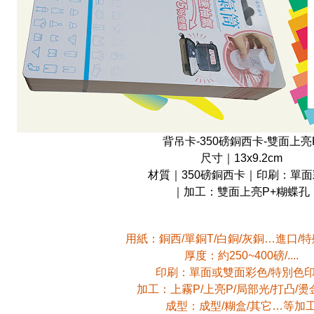
背吊卡-350磅銅西卡-雙面上亮
尺寸｜13x9.2cm
材質｜350磅銅西卡｜印刷：單面
｜加工：雙面上亮P+糊蝶孔
用紙：銅西/單銅T/白銅/灰銅…進口/
厚度：約250~400磅/....
印刷：單面或雙面彩色/特別色
加工：上霧P/上亮P/局部光/打凸/燙
成型：成型/糊盒/其它…等加