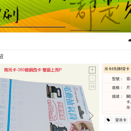
紹
吊卡/吊牌/背卡
型號：
背
規格：
尺
描述：
關
卡
吊
背吊卡