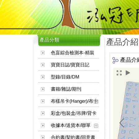
產品分類
產品介紹
色盲綜合檢測本-精裝
產品介
寶寶日誌/寶寶日記
型錄/目錄/DM
書籍/雜誌/期刊
布樣吊卡(Hanger)/布卡
彩盒/包裝盒/吊牌/背卡
收據本/送貨本/聯單
合約書/契約書/同意書