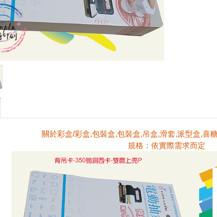
關於彩盒/彩盒,包裝盒,包裝盒,吊盒,滑套,派型盒,喜
規格：依實際需求而定