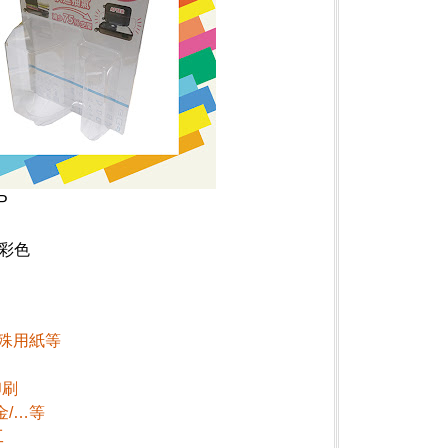
P
彩色
特殊用紙等
印刷
金/…等
工