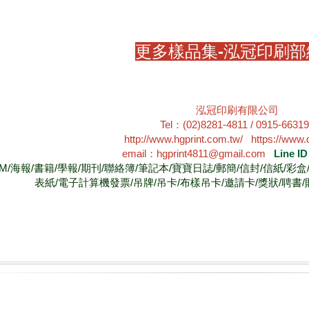
更多樣品集-泓冠印刷部
泓冠印刷有限公司
Tel：(02)8281-4811 / 0915-6631
http://www.hgprint.com.tw/
https://www.
email：hgprint4811@gmail.com
Line I
DM/海報/書籍/學報/期刊/聯絡簿/筆記本/寶寶日誌/郵簡/信封/信紙/彩
表紙/電子計算機發票/吊牌/吊卡/布樣吊卡/邀請卡/獎狀/聘書/