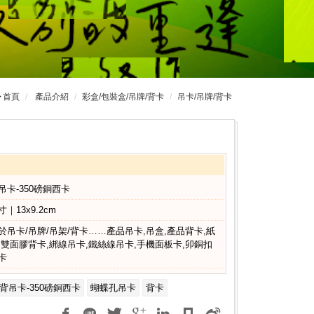
首頁
產品介紹
彩盒/包裝盒/吊牌/背卡
吊卡/吊牌/背卡
吊卡-350磅銅西卡
寸｜13x9.2cm
於吊卡/吊牌/吊架/背卡……產品吊卡,吊盒,產品背卡,紙
,雙面膠背卡,綁線吊卡,鐵絲線吊卡,手機面板卡,卯銅扣
卡
背吊卡-350磅銅西卡
蝴蝶孔吊卡
背卡