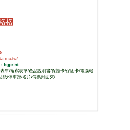
絡格
98
darmo.tw/
D：hgprint
盒/表單/複寫表單/產品說明書/保證卡/保固卡/電腦報
貼紙/停車證/名片/傳票封面夾/