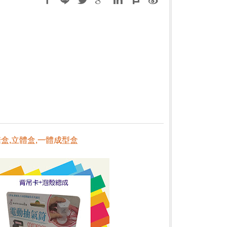
糖盒,立體盒,一體成型盒