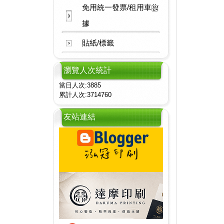
免用統一發票/租用車收
據
貼紙/標籤
瀏覽人次統計
當日人次:3885
累計人次:3714760
友站連結