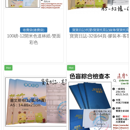
收費袋(繳費袋)
寶寶日記/托嬰/寶寶托育記錄簿/寶寶托育
100磅-12開米色道林紙-雙面
寶寶日誌-32張64頁-膠裝本-客
彩色
Hot
Hot