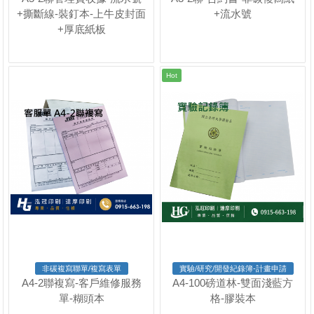
+撕斷線-裝釘本-上牛皮封面
+流水號
+厚底紙板
Hot
非碳複寫聯單/複寫表單
實驗/研究/開發紀錄簿-計畫申請
A4-2聯複寫-客戶維修服務
A4-100磅道林-雙面淺藍方
單-糊頭本
格-膠裝本