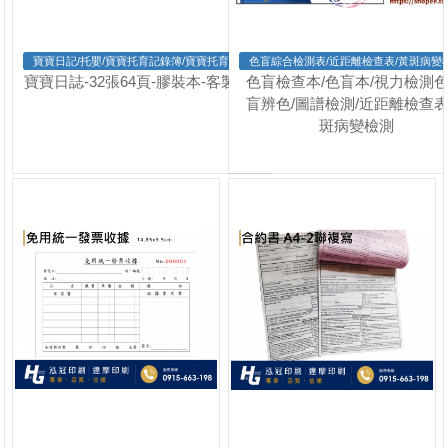
寶寶日記/托嬰/寶寶托育記錄簿/寶寶托育手冊
色盲綜合檢測表/近距離檢查表/黃斑病變
寶寶日誌-32張64頁-膠裝本-客製版A
色盲檢查本/色盲本/視力檢測色
盲辨色/圖譜檢測/近距離檢查表
斑病變檢測