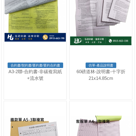
合約書/契約書/要約書/要約合約書
仿單-產品說明書
A3-2聯-合約書-非碳複寫紙
60磅道林-說明書-十字折
+流水號
21x14.85cm