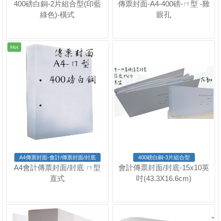
400磅白銅-2片組合型(印藍
傳票封面-A4-400磅-ㄇ型 -雞
綠色)-橫式
眼孔
Hot
A4傳票封面-會計/傳票封面/封底
400磅白銅-3片組合型
A4會計傳票封面/封底 ㄇ型
會計傳票封面/封底-15x10英
直式
吋(43.3X16.6cm)