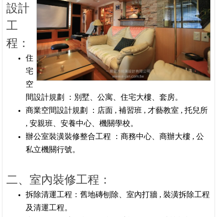
設計
工
程：
住
宅
空
間設計規劃 ：別墅、公寓、住宅大樓、套房。
商業空間設計規劃 ：店面 , 補習班 , 才藝教室 , 托兒所
, 安親班、安養中心、機關學校。
辦公室裝潢裝修整合工程 ：商務中心、商辦大樓 , 公
私立機關行號。
二、室內裝修工程：
拆除清運工程：舊地磚刨除、室內打牆 , 裝潢拆除工程
及清運工程。