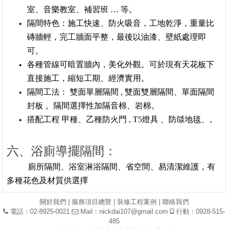
室、音樂教室、補習班 … 等。
隔間特色：施工快速、防火吸音，工地乾淨，重量比
磚牆輕，完工牆面平整，最後以油漆、壁紙處理即
可。
各種管線可暗置牆內，美化外觀。可於現有天花板下
直接施工，縮短工期、經濟實用。
隔間工法： 雙面單層隔間 , 雙面雙層隔間、單面隔間
封板 。隔間選擇性加隔音棉、岩棉。
搭配工程 甲種、乙種防火門 , T5燈具 、防燄地毯、。
六、浴廁導擺隔間：
廁所隔間、浴室淋浴隔間、省空間、易清潔維護，有
多種花色及材質供選擇
關於我們
|
服務項目總覽
|
裝修工程案例
|
聯絡我們
電話：02-8925-0021
Mail：
nickdai107@gmail.com
行動：0928-515-
485