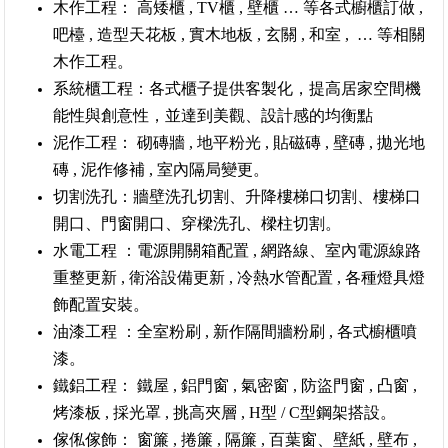
木作工程： 高矮櫃 , TV櫃 , 壁櫃 … 等各式櫥櫃訂做 ,
吧檯 , 造型天花板 , 實木地板 , 玄關 , 和室 , … 等相關
木作工程。
系統櫃工程：各式櫃子提供客製化，提高居家空間機
能性與創意性，並達到美觀、設計感的均衡點
泥作工程： 砌磚牆 , 地平粉光 , 貼磁磚 , 壁磚 , 拋光地
磚 , 泥作修補 , 室內隔局變更。
切割洗孔：牆壁洗孔切割、升降樓梯口切割、樓梯口
開口、門窗開口、穿樑洗孔、樑柱切割。
水電工程 ：電源開關箱配置 , 網路線、室內電源線路
重整更新 , 衛浴設備更新 , 冷熱水管配置 , 各種燈具燈
飾配置安裝。
油漆工程 ：全室粉刷 , 新作隔間牆粉刷 , 各式櫥櫃噴
漆。
鐵鋁工程： 鐵屋 , 鋁門窗 , 氣密窗 , 防盜門窗 , 凸窗 ,
烤漆板 , 採光罩 , 挑高夾層 , H型 / C型鋼架搭設。
傢俬傢飾： 窗簾 , 捲簾 , 隔簾 , 百葉窗、壁紙 , 壁布 ,