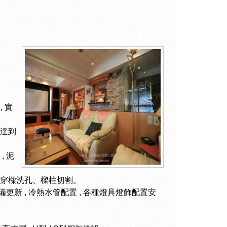
, 實
達到
, 泥
穿樑洗孔、樑柱切割。
備更新 , 冷熱水管配置 , 各種燈具燈飾配置安