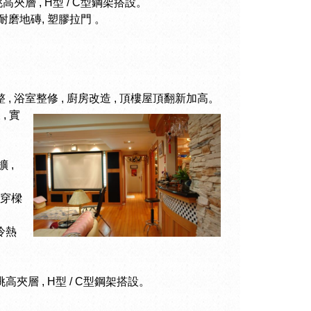
, 挑高夾層 , H型 / C型鋼架搭設。
 超耐磨地磚, 塑膠拉門 。
 , 浴室整修 , 廚房改造 , 頂樓屋頂翻新加高。
, 實
 ,
穿樑
冷熱
, 挑高夾層 , H型 / C型鋼架搭設。