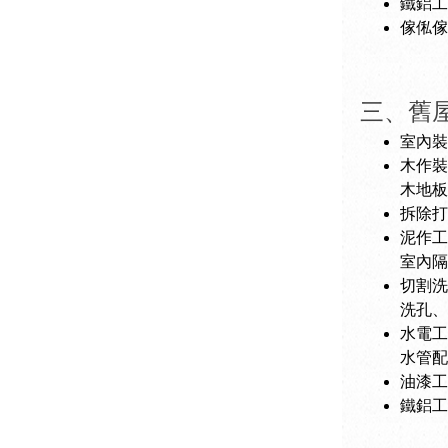
鐵鋁工
傢俬傢
三、舊
室內裝
木作裝
木地板 
拆除打
泥作工
室內隔
切割洗
洗孔、
水電工
水管配
油漆工
鐵鋁工