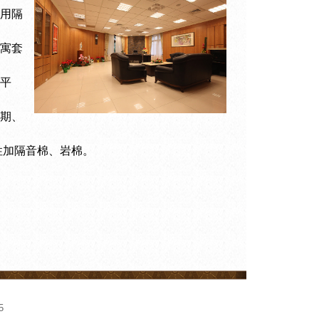
用隔
寓套
平
期、
性加隔音棉、岩棉。
5