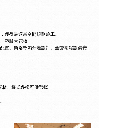
，獲得最適當空間規劃施工。
、塑膠天花板。
錶配置、衛浴乾濕分離設計、全套衛浴設備安
等各式板材、樣式多樣可供選擇。
。