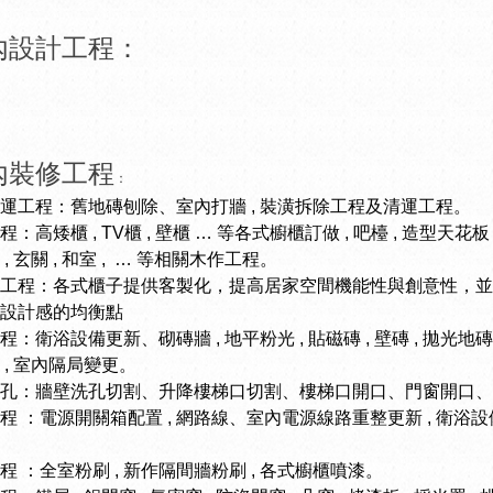
、室內設計工程：
內裝修工程
：
運工程：
舊地磚刨除、室內打牆 , 裝潢拆除工程及清運工程。
程：
高矮櫃 , TV櫃 , 壁櫃 … 等各式櫥櫃訂做 , 吧檯 , 造型天花板 
, 玄關 , 和室 , … 等相關木作工程。
工程：
各式櫃子提供客製化，提高居家空間機能性與創意性，並
設計感的均衡點
程：
衛浴設備更新、砌磚牆 , 地平粉光 , 貼磁磚 , 壁磚 , 拋光地磚 
 , 室內隔局變更。
孔：
牆壁洗孔切割、升降樓梯口切割、樓梯口開口、門窗開口、
程 ：
電源開關箱配置 , 網路線、室內電源線路重整更新 , 衛浴設
程 ：
全室粉刷 , 新作隔間牆粉刷 , 各式櫥櫃噴漆。