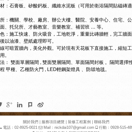
材：
石膏板、矽酸鈣板、纖維水泥板（可用於衛浴隔間貼磁磚適
所：
機關、學校、廠房、辦公大樓、醫院、安養中心、住宅、公
面、托兒所、才藝教室、音樂教室、補習班 … 等。
色：
施工快速、防火吸音，工地乾淨，重量比磚牆輕，完工牆面
後以油漆、壁紙處理即可。
線可暗置牆內，美化外觀
。可於現有天花板下直接施工，縮短工
用。
法：
雙面單層隔間 , 雙面雙層隔間、單面隔間封板 。隔間選擇
程 甲種、乙種防火門 , LED輕鋼架燈具 、防燄地毯。
關於我們
|
服務項目總覽
|
裝修工程案例
|
聯絡我們
電話：02-8925-0021
Mail：
nickdai107@gmail.com
行動：0928-515-48