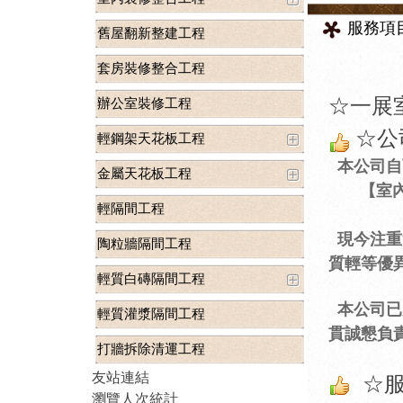
服務項
舊屋翻新整建工程
套房裝修整合工程
☆
一展
辦公室裝修工程
☆公
輕鋼架天花板工程
本公司自
金屬天花板工程
【室內設
輕隔間工程
現今注重
陶粒牆隔間工程
質輕等優
輕質白磚隔間工程
本公司已
輕質灌漿隔間工程
貫誠懇負
打牆拆除清運工程
友站連結
☆服
瀏覽人次統計