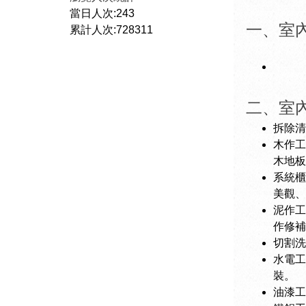
當日人次:243
​​​一
累計人次:728311
二、室
拆除清
木作工
木地板 
系統櫃
美觀、
泥作工
作修補
切割洗
水電工
裝。
油漆工