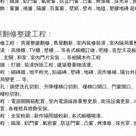
程：
鐵屋 , 鋁門窗 , 氣密窗 , 防盜門窗 , 凸窗 , 烤漆板 , 採光罩 
飾：
窗簾 , 捲簾 , 隔簾 , 百葉窗、壁紙 , 壁布 , 地毯 , 塑膠地磚
屋翻修整建工程：
修工程：
房屋整建翻修 , 舊屋翻新 , 室內裝修裝潢 , 室內隔局重整
潢 ：
高矮櫃 , TV櫃 , 壁櫃 … 等各式櫥櫃訂做 , 吧檯 , 造型天花板 
, 玄關 , 和室 , 室內門片安裝 … 等相關木作工程
牆 ：
打牆 , 裝潢拆除工程 , 建築廢棄物清運。
程 ：
砌磚牆 , 地平粉光 , 貼磁磚 , 壁磚 , 地磚 , 泥作修補 , 陽台外擴
局變更 … 等。
孔：
牆壁洗孔切割、升降樓梯口切割、樓梯口開口、門窗開口、
樑柱切割。
程 ：
電源開關箱配置 , 室內電源線路重整更新 , 衛浴設備更新 , 
置 , 各種燈具燈飾安裝。
程 ：
全室粉刷 , 新作隔間牆粉刷 , 各式櫥櫃噴漆。
程 ：
鐵屋 , 鋁門窗 , 氣密窗 , 防盜門窗 , 凸窗 , 烤漆板 , 採光罩 