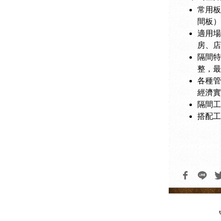
常用板
間板）
適用場
房、店
隔間特
整，最
各種管
經濟實
隔間工
搭配工