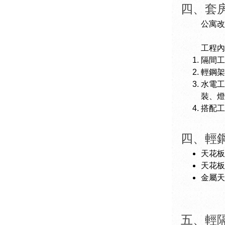
四、套
公寓改
工程內
隔間工
輕鋼架
水電工
裝、燈
搭配工
四、輕
天花板
天花板
金屬天
五、輕