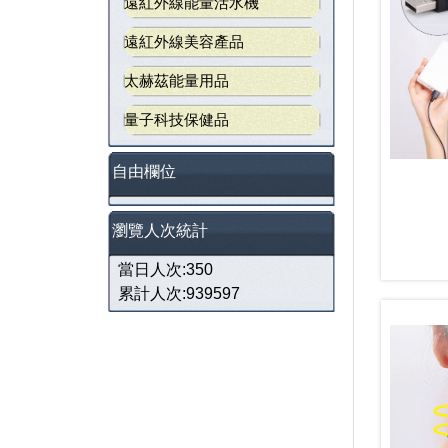
遠紅外線能量活水機
遠紅外線美容產品
太赫茲能量用品
量子科技保健品
自由欄位
瀏覽人次統計
當日人次:350
累計人次:939597