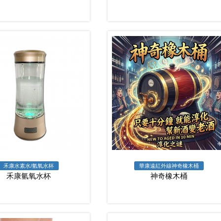
禾康水素水/氫氧水杯
華康遠紅外線神奇橡木桶
禾康氫氧水杯
神奇橡木桶