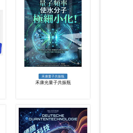
禾康量子共振瓶
禾康光量子共振瓶