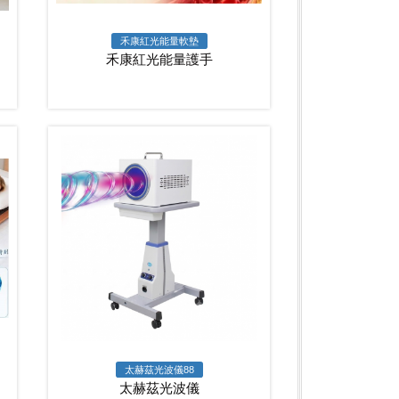
禾康紅光能量軟墊
禾康紅光能量護手
太赫茲光波儀88
太赫茲光波儀