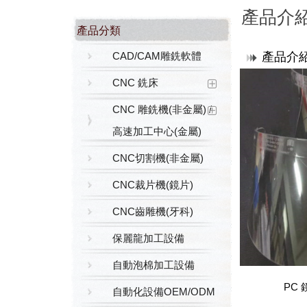
產品介
產品分類
CAD/CAM雕銑軟體
產品介
CNC 銑床
CNC 雕銑機(非金屬) /
高速加工中心(金屬)
CNC切割機(非金屬)
CNC裁片機(鏡片)
CNC齒雕機(牙科)
保麗龍加工設備
自動泡棉加工設備
PC
自動化設備OEM/ODM