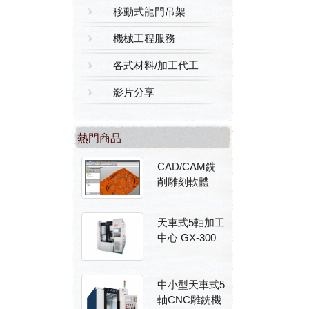
移動式龍門吊架
機械工程服務
各式材料/加工代工
影片分享
熱門商品
CAD/CAM銑
削雕刻軟體
天車式5軸加工
中心 GX-300
中小型天車式5
軸CNC雕銑機