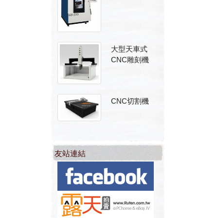
大型天車式
CNC雕刻機
CNC切割機
友站連結