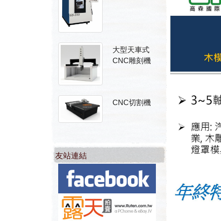
大型天車式
CNC雕刻機
CNC切割機
友站連結