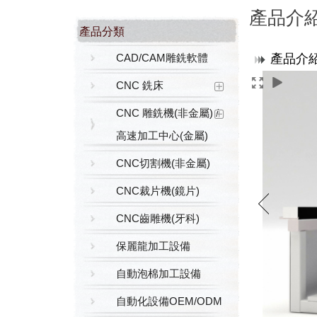
產品介
產品分類
CAD/CAM雕銑軟體
產品介
CNC 銑床
CNC 雕銑機(非金屬) /
高速加工中心(金屬)
CNC切割機(非金屬)
CNC裁片機(鏡片)
CNC齒雕機(牙科)
保麗龍加工設備
自動泡棉加工設備
自動化設備OEM/ODM