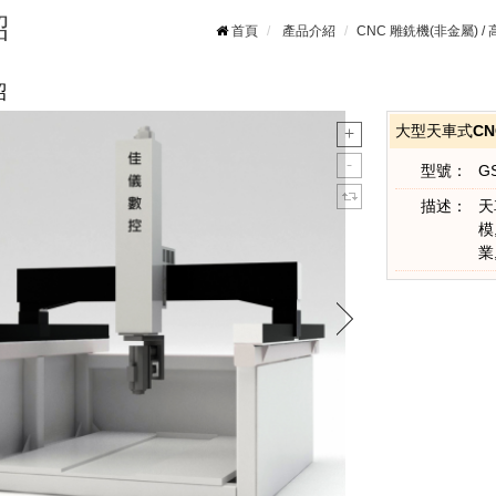
紹
首頁
產品介紹
CNC 雕銑機(非金屬) /
紹
大型天車式CN
型號：
G
描述：
天
模
業