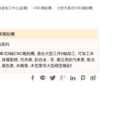
 高速加工中心(金屬)
CNC雕銑機
大型天車式CNC雕刻機
C雕刻機
S系列
車式5軸CNC雕刻機, 適合大型工件5軸加工, 可加工木
, 保麗龍模, 代木模, 鋁合金...等, 廣泛用於汽車業, 航太
, 廣告業, 木雕業, 木型業等大型模型雕刻!