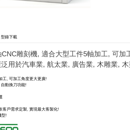
型錄下載
CNC雕刻機, 適合大型工件5軸加工, 可加工
, 廣泛用於汽車業, 航太業, 廣告業, 木雕業,
工, 可加工角度更大更廣!
 自動換刀功能!
選
客戶需求定製, 實現最大客製化!
機型!