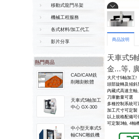
移動式龍門吊架
機械工程服務
各式材料/加工代工
商品說明
影片分享
天車式5軸
熱門商品
金...等
CAD/CAM銑
大尺寸5軸加工!
削雕刻軟體
頭部旋轉及傾斜加
內藏式高速主軸,
刀庫數量可選
天車式5軸加工
多種控制系統可
中心 GX-300
加工尺寸可定製
以上規格配備可依
可定製3軸, 4軸
中小型天車式5
軸CNC雕銑機