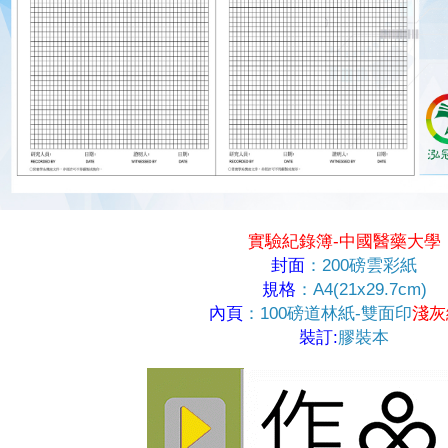
實驗紀錄簿-中國醫藥大學
封面
：200磅雲彩紙
規格
：A4(21x29.7cm)
內頁
：100磅道林紙-雙面印
淺灰
裝訂:
膠裝本