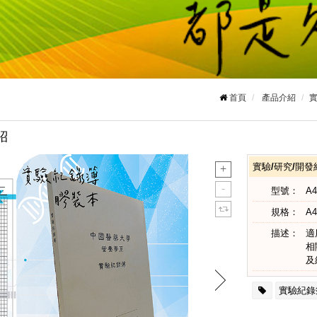
首頁
產品介紹
實
紹
實驗/研究/開
型號：
A
規格：
A4
描述：
適
相
及
實驗紀錄