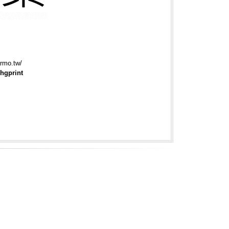
rmo.tw/
hgprint