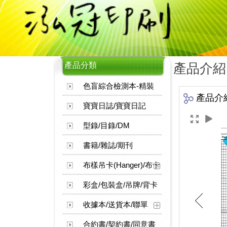
產品分類
產品介紹
色盲綜合檢測本-精裝
產品介
寶寶日誌/寶寶日記
型錄/目錄/DM
書籍/雜誌/期刊
布樣吊卡(Hanger)/布卡
彩盒/包裝盒/吊牌/背卡
收據本/送貨本/聯單
合約書/契約書/同意書