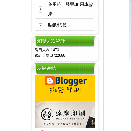
免用統一發票/租用車收
據
貼紙/標籤
瀏覽人次統計
當日人次:1473
累計人次:3722898
友站連結