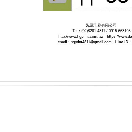
泓冠印刷有限公司
Tel：(02)8281-4811 / 0915-663198
http://www.hgprint.com.tw/ https://www.da
email：hgprint4811@gmail.com
Line ID：