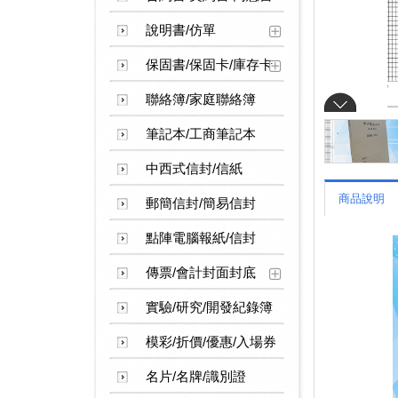
說明書/仿單
保固書/保固卡/庫存卡
聯絡簿/家庭聯絡簿
筆記本/工商筆記本
中西式信封/信紙
商品說明
郵簡信封/簡易信封
點陣電腦報紙/信封
傳票/會計封面封底
實驗/研究/開發紀錄簿
模彩/折價/優惠/入場券
名片/名牌/識別證