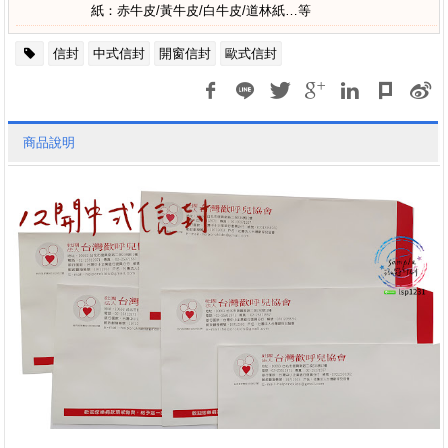
紙：赤牛皮/黃牛皮/白牛皮/道林紙…等
信封
中式信封
開窗信封
歐式信封
商品說明