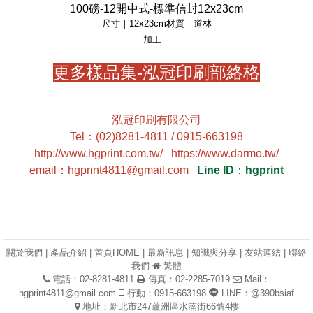
100磅-12開中式-標準信封12x23cm
尺寸｜12x23cm材質｜道林
加工｜
更多樣品集-泓冠印刷部絡格
泓冠印刷有限公司
Tel
：
(02)8281-4811 / 0915-663198
http://www.hgprint.com.tw/
https://www.darmo.tw/
email
：
hgprint4811@gmail.com
Line ID
：
hgprint
關於我們
|
產品介紹
|
首頁HOME
|
最新訊息
|
知識與分享
|
友站連結
|
聯絡
我們
繁體
電話：02-8281-4811
傳真：02-2285-7019
Mail：
hgprint4811@gmail.com
行動：0915-663198
LINE：@390bsiaf
地址：新北市247蘆洲區水湳街66號4樓