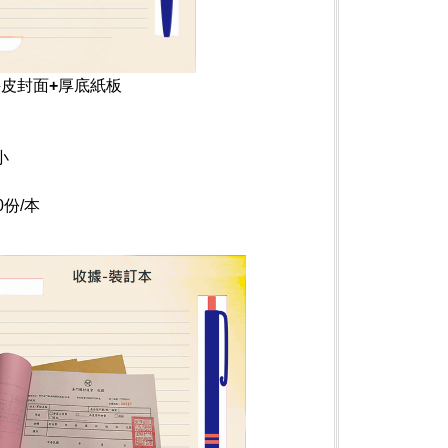
牛皮封面+厚底紙板
小
份/本