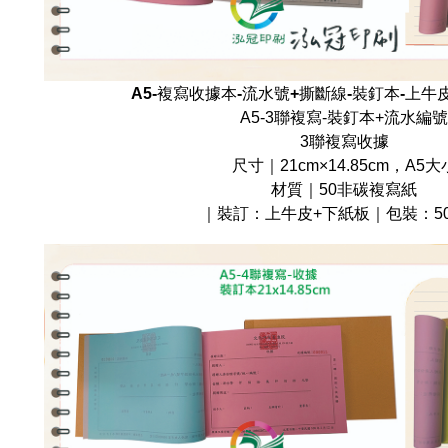
A5-複寫收據本-流水號+撕斷線-裝釘本-上牛
A5-3聯複寫-裝釘本+流水編號
3聯複寫收據
尺寸｜21cm×14.85cm，A5大
材質｜50非碳複寫紙
｜裝訂：上牛皮+下紙板｜包裝：50