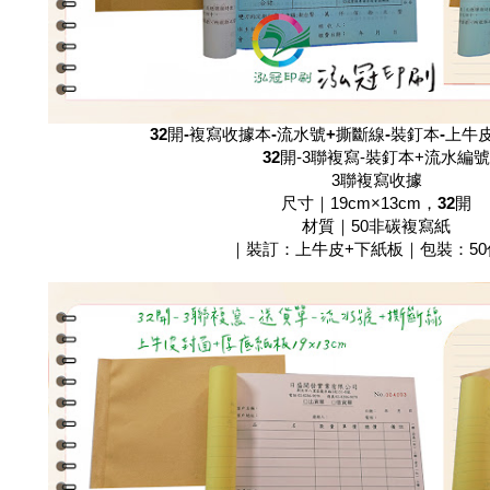
32開-複寫收據本-流水號+撕斷線-裝釘本-上牛
32開
-3聯複寫-裝釘本+流水編號
3聯複寫收據
尺寸｜19cm×13cm，
32開
材質｜50非碳複寫紙
｜裝訂：上牛皮+下紙板｜包裝：50