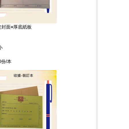
皮封面+厚底紙板
小
份/本