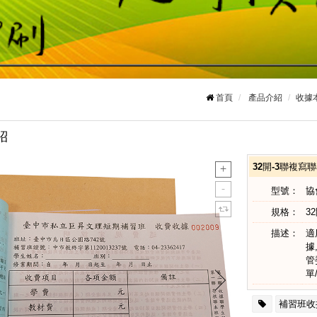
首頁
產品介紹
收據
紹
32開-3聯複寫
型號：
協
規格：
32
描述：
適
據
管
單
補習班收