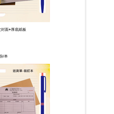
皮封面+厚底紙板
份/本