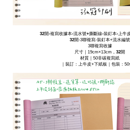
32開-複寫收據本-流水號+撕斷線-裝釘本-上牛
32開
-3聯複寫-裝釘本+流水編號
3聯複寫收據
尺寸｜19cm×13cm，
32開
材質｜50非碳複寫紙
｜裝訂：上牛皮+下紙板｜包裝：50