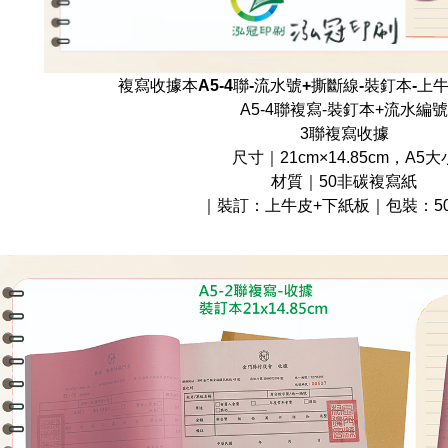
複寫收據本A5-4聯-流水號+撕斷線-裝釘本-上
A5-4聯複寫-裝釘本+流水編號
3聯複寫收據
尺寸｜21cm×14.85cm，A5大
材質｜50非碳複寫紙
｜裝訂：上牛皮+下紙板｜包裝：50