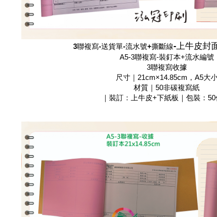
-上牛皮封
3聯複寫-送貨單-流水號+撕斷線
A5-3聯複寫-裝釘本+流水編號
3聯複寫收據
尺寸｜21cm×14.85cm，A5大
材質｜50非碳複寫紙
｜裝訂：上牛皮+下紙板｜包裝：50