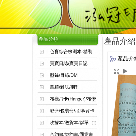
產品分類
產品介紹
色盲綜合檢測本-精裝
產品介
寶寶日誌/寶寶日記
型錄/目錄/DM
書籍/雜誌/期刊
布樣吊卡(Hanger)/布卡
彩盒/包裝盒/吊牌/背卡
收據本/送貨本/聯單
合約書/契約書/同意書