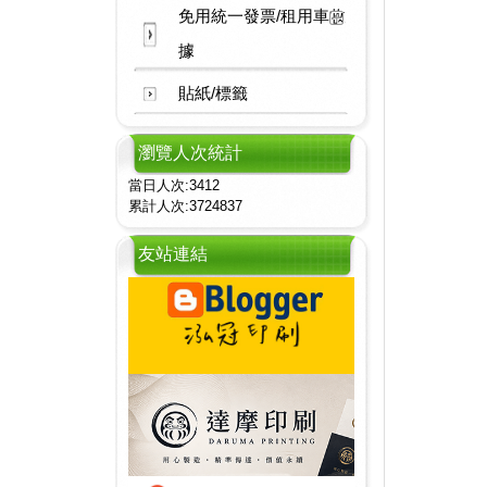
免用統一發票/租用車收
據
貼紙/標籤
瀏覽人次統計
當日人次:3412
累計人次:3724837
友站連結