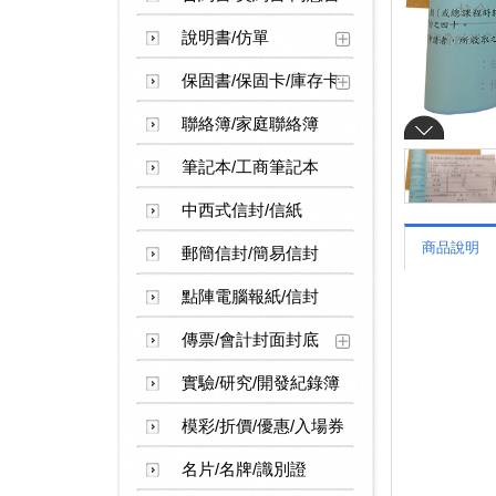
說明書/仿單
保固書/保固卡/庫存卡
聯絡簿/家庭聯絡簿
筆記本/工商筆記本
中西式信封/信紙
商品說明
郵簡信封/簡易信封
點陣電腦報紙/信封
傳票/會計封面封底
實驗/研究/開發紀錄簿
模彩/折價/優惠/入場券
名片/名牌/識別證