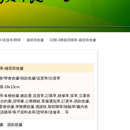
本/送貨本/聯單
補習班收據
32開-3聯複寫聯單-補習班收據
聯單-補習班收據
會/學會收據/捐款收據/送貨單/出貨單
開-19x13cm
用-各種收據,繳款通,送貨單,訂購單,維修單,菜單,立案收
,合約書,證明書,公務聯絡,客服通知單,訂貨本,捐款收據,
委會收據,學雜費收據,感謝狀,製程聯單/檢驗單/廠內表
/請購單/客戶資料表單/證明單/送修單....等
據
捐款收據