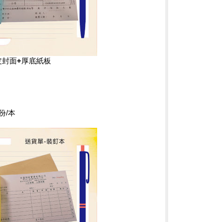
皮封面+厚底紙板
份/本