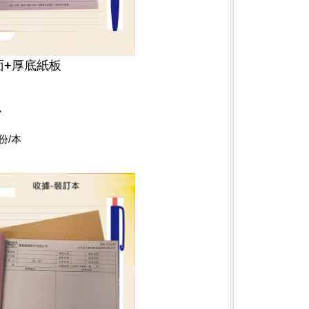
面+厚底紙板
小
份/本