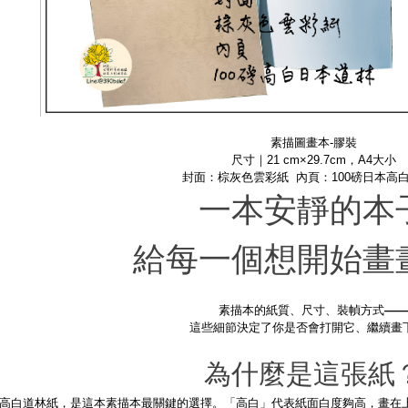
素描圖畫本-膠裝
尺寸｜21 cm×29.7cm，A4大小
封面：棕灰色雲彩紙 內頁：100磅日本高
一本安靜的本
給每一個想開始畫
素描本的紙質、尺寸、裝幀方式——
這些細節決定了你是否會打開它、繼續畫
為什麼是這張紙
日本高白道林紙，是這本素描本最關鍵的選擇。「高白」代表紙面白度夠高，畫