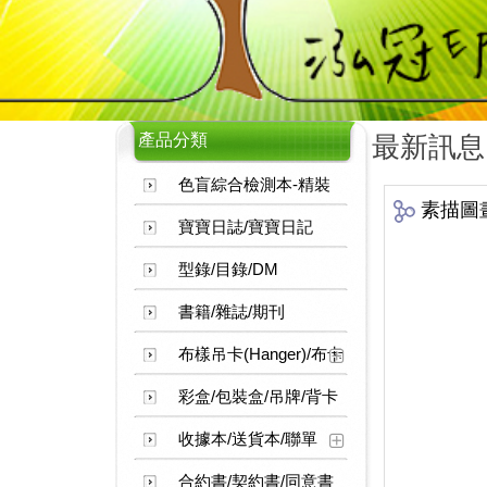
產品分類
最新訊息
色盲綜合檢測本-精裝
素描圖
寶寶日誌/寶寶日記
型錄/目錄/DM
書籍/雜誌/期刊
布樣吊卡(Hanger)/布卡
彩盒/包裝盒/吊牌/背卡
收據本/送貨本/聯單
合約書/契約書/同意書