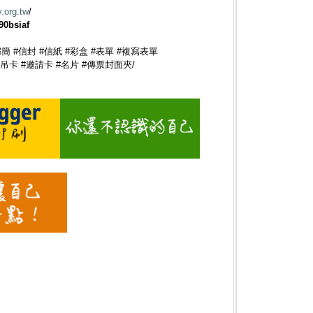
y.org.tw
/
0bsiaf
郵簡 #信封 #信紙 #彩盒 #表單 #複寫表單
樣吊卡 #邀請卡 #名片 #傳票封面夾/