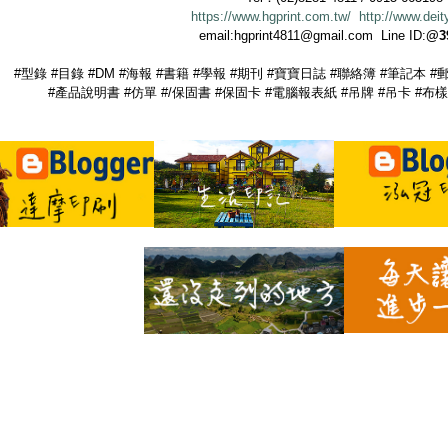
https://www.hgprint.com.tw/
http://www.deit
email:hgprint4811@gmail.com Line ID:
@39
#型錄 #目錄 #DM #海報 #書籍 #學報 #期刊 #寶寶日誌 #聯絡簿 #筆記本 #
#產品說明書 #仿單 #/保固書 #保固卡 #電腦報表紙 #吊牌 #吊卡 #布