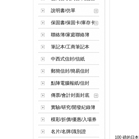
說明書/仿單
保固書/保固卡/庫存卡
聯絡簿/家庭聯絡簿
筆記本/工商筆記本
中西式信封/信紙
郵簡信封/簡易信封
點陣電腦報紙/信封
傳票/會計封面封底
實驗/研究/開發紀錄簿
模彩/折價/優惠/入場券
名片/名牌/識別證
100 磅的