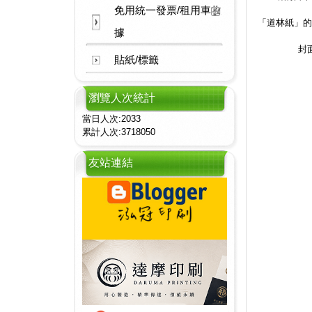
免用統一發票/租用車收
「道林紙」的
據
封
貼紙/標籤
瀏覽人次統計
當日人次:2033
累計人次:3718050
友站連結