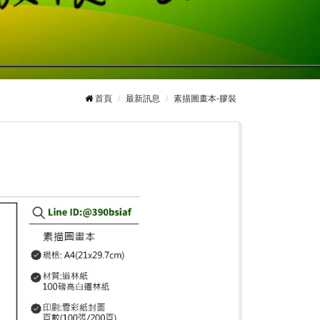
首頁
最新訊息
素描圖畫本-膠裝