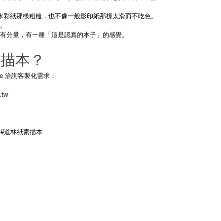
水彩紙那樣粗糙，也不像一般影印紙那樣太滑而不吃色。
。
有分量，有一種「這是認真的本子」的感覺。
素描本？
e 洽詢客製化需求：
.tw
 #道林紙素描本