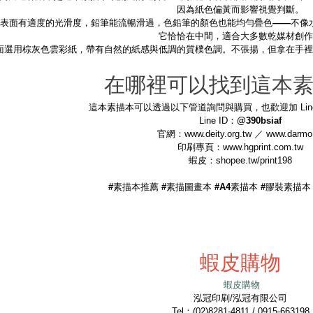
因為紙色偏黃而影響視覺判斷。
表面有適度的光滑度，鉛筆能流暢滑過，色鉛筆的顏色也能均勻疊色——不像
它恰恰在中間，適合大多數乾媒材創作
面選用棕灰色雲彩紙，帶有自然的紙感與低調的質樸色調。不張揚，但拿在手裡
在哪裡可以找到這本
這本素描本可以透過以下管道詢問與購買，也歡迎加 Lin
Line ID：
@390bsiaf
官網：www.deity.org.tw ／ www.darmo
印刷專頁：www.hgprint.com.tw
蝦皮：shopee.tw/print198
#素描本推薦 #素描圖畫本 #A4素描本 #膠裝素描本
蝦皮購物
蝦皮購物
泓冠印刷/泓冠有限公司
Tel：(02)8281-4811 / 0915-663198