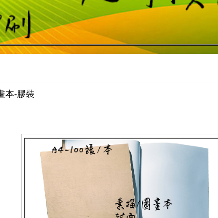
畫本-膠裝