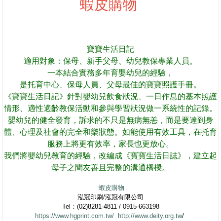
蝦皮購物
寶寶生活日記
適用對象：保母、新手父母、幼兒教保專業人員。
一本結合實務多年育嬰幼兒的經驗，
是托育中心、保母人員、父母最佳的寶寶照護手冊。
《寶寶生活日記》針對嬰幼兒飲食狀況、一日作息的基本照護
情形、適性適齡教保活動和參與學習狀況做一系統性的記錄。
嬰幼兒的健全發育，訴求的不只是無病無恙，而是要達到身
體、心理及社會的完全和樂狀態。如能使用有效工具，在托育
服務上將更有效率，家長也更放心。
我們將嬰幼兒教育的經驗，改編成《寶寶生活日誌》，建立起
母子之間友善且完整的溝通橋樑。
蝦皮購物
泓冠印刷/泓冠有限公司
Tel：(02)8281-4811 / 0915-663198
https://www.hgprint.com.tw/
http://www.deity.org.tw
/