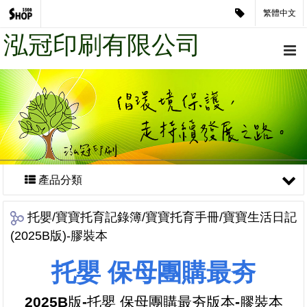
繁體中文
泓冠印刷有限公司
產品分類
托嬰/寶寶托育記錄簿/寶寶托育手冊/寶寶生活日記
(2025B版)-膠裝本
托嬰 保母團購最夯
2025B版
-
托嬰 保母團購最夯版本-膠裝本