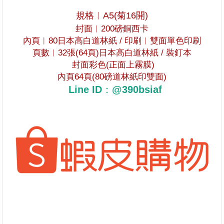
規格︱
A5(
菊
16
開
)
封面︱
200
磅銅西卡
內頁︱80日本高白道林紙 /
印刷︱雙面單色印刷
頁數︱32張(64頁)日本高白道林紙 /
裝釘本
封面彩色
(
正面上霧膜)
內頁
64
頁
(80
磅道林紙印雙面
)
Line ID：@390bsiaf