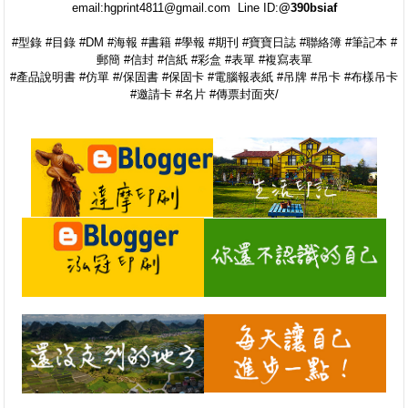
email:hgprint4811@gmail.com Line ID:
@390bsiaf
#型錄 #目錄 #DM #海報 #書籍 #學報 #期刊 #寶寶日誌 #聯絡簿 #筆記本 #
郵簡 #信封 #信紙 #彩盒 #表單 #複寫表單
#產品說明書 #仿單 #/保固書 #保固卡 #電腦報表紙 #吊牌 #吊卡 #布樣吊卡
#邀請卡 #名片 #傳票封面夾/