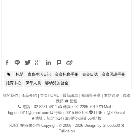
托嬰
寶寶生活日記
寶寶托育手冊
寶寶日誌
寶寶照護手冊
托育中心
保母人員
嬰幼兒的健全
關於我們
|
產品介紹
|
首頁HOME
|
最新訊息
|
知識與分享
|
友站連結
|
聯絡
我們
繁體
電話：02-8281-4811
傳真：02-2285-7019
Mail：
hgprint4811@gmail.com
行動：0915-663198
LINE：@390bsiaf
地址：新北市247蘆洲區水湳街66號4樓
泓冠印刷有限公司 Copyright © 2009 - 2026 Design by
Shop3500
Fullvision