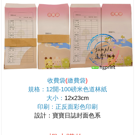
收費袋
(
繳費袋
)
規格：12開-100磅米色道林紙
大小：
12x23cm
印刷：正反面彩色印刷
設計：寶寶日誌封面色系