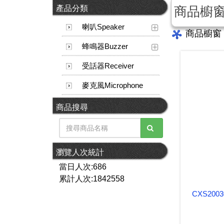
產品分類
商品櫥
喇叭Speaker
商品櫥窗
蜂鳴器Buzzer
受話器Receiver
麥克風Microphone
商品搜尋
瀏覽人次統計
當日人次:686
累計人次:1842558
CXS2003