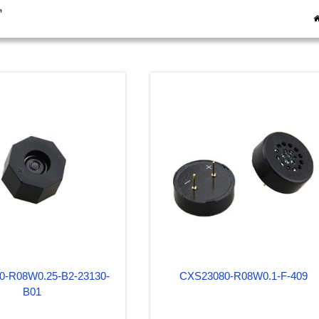
窗
0-R08W0.25-B2-23130-
CXS23080-R08W0.1-F-409
B01