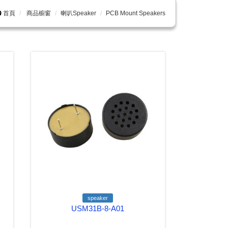
首頁
商品櫥窗
喇叭Speaker
PCB Mount Speakers
speaker
USM31B-8-A01