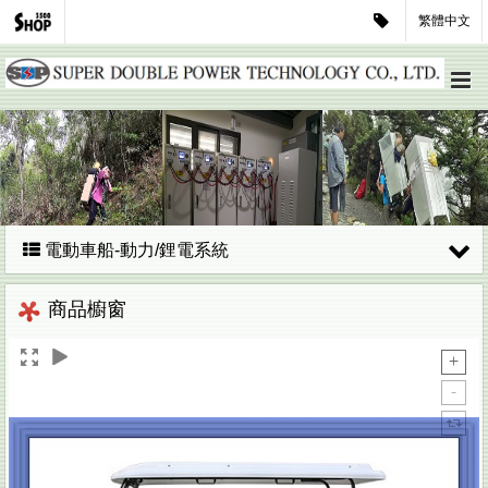
繁體中文
電動車船-動力/鋰電系統
商品櫥窗