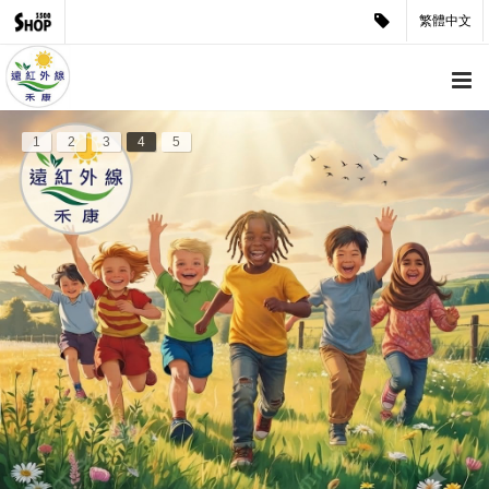
繁體中文
1
2
3
4
5
產品分類