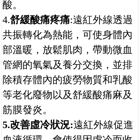
共振轉化為熱能，可使身體內
部溫暖，放鬆肌肉，帶動微血
管網的氧氣及養分交換，並排
除積存體內的疲勞物質和乳酸
等老化廢物以及舒緩酸痛麻及
筋膜發炎。
5.改善虛冷狀況:
遠紅外線促進
血液循環，會使得因虛冷而收
縮的毛細血管擴張，使血液流