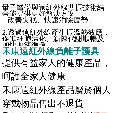
2.透過遠紅外線產生振溫熱效應，
促進細胞活化、新陳代謝順暢及
加快血液循環
禾康
遠紅外線負離子護具
提供有益家人的健康產品，
呵護全家人健康
禾康遠紅外線產品屬於個
人
穿戴物品售出不退貨
禾康遠紅外線護具
/BNI遠紅外線
護腰
(護頸/
水素水氫水杯
/護膝/護踝/坐
墊/