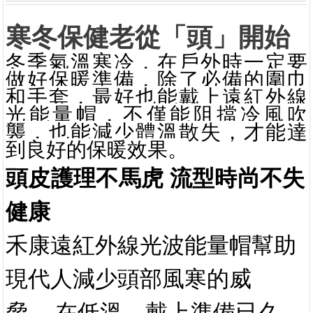
冬季氣溫寒冷，在戶外時一定要
做好保暖準備，除了必備的圍巾
和手套，最好也能戴上
遠紅外線
光能量
帽，不僅能阻擋冷風吹
襲，也能減少體溫散失，才能達
到良好的保暖效果。
頭皮護理不馬虎
流型時尚不失
健康
禾康遠紅外線光波能量
帽
幫助
現代人減少頭部風寒的威
脅
，
在
低溫，戴上準備已久
遠紅外線
(又稱生命光或生育