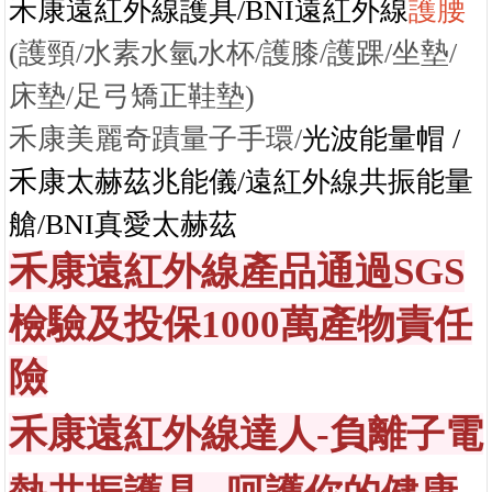
床墊/足弓矯正鞋墊)
禾康美麗奇蹟量子手環
/
光波能量帽
/
禾康太赫茲兆能儀/遠紅外線共振能量
艙/BNI真愛太赫茲
禾康遠紅外線產品通過
SGS
檢驗及投保1000萬產物責任
險
禾康遠紅外線達人
-負離子電
熱共振護具--呵護你的健康