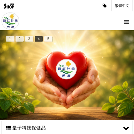
繁體中文
1
2
3
4
5
量子科技保健品