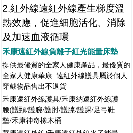
2.紅外線遠紅外線產生梯度溫
熱效應，促進細胞活化、消除
及加速血液循環
禾康遠紅外線負離子紅光能量床墊
提供最優質的全家人健康產品，最優質的
全家人健
康華康
遠紅外線護具屬於個人
穿戴物品售出不退貨
/禾
禾康遠紅外線護具
康納遠紅外線護
腰
(
護頸
/
護腕
/
護肘
/
護膝
/
護踝
/
足弓鞋
墊
/
禾康神奇橡木桶