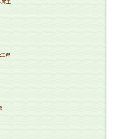
池完工
示工程
牆