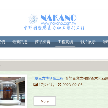
我們
最新訊息
商品櫥窗
工程實績
影片展示
聯
績
[壓克力博物館工程]
台塑企業文物館奇木化石
17張相片
2020-02-05
More