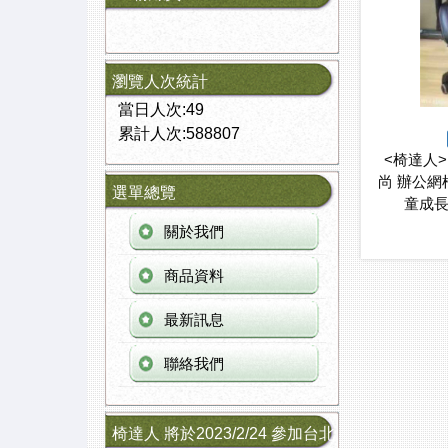
瀏覽人次統計
當日人次:49
累計人次:588807
<椅達人>
尚 辦公網
選單總覽
童成長
關於我們
商品資料
最新訊息
聯絡我們
椅達人 將於2023/2/24 參加台北