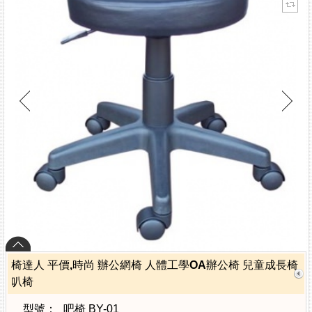
椅達人 平價,時尚 辦公網椅 人體工學OA辦公椅 兒童成長椅
叭椅
型號：
吧椅 BY-01