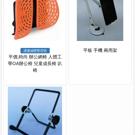
平板 手機 兩用架
護腰減壓雙背墊
平價,時尚 辦公網椅 人體工
學OA辦公椅 兒童成長椅 叭
椅